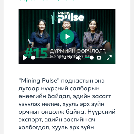
Play
-1:14:28
Play
Mute
Settings
Enter
fullscreen
"Mining Pulse" подкастын энэ
дугаар нүүрсний салбарын
өнөөгийн байдал, эдийн засагт
үзүүлэх нөлөө, хууль эрх зүйн
орчныг онцолж байна. Нүүрсний
экспорт, эдийн засгийн ач
холбогдол, хууль эрх зүйн