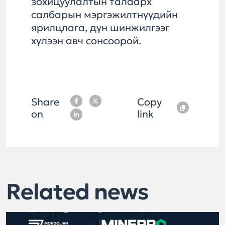
зохицуулалтын талаарх
салбарын мэргэжилтнүүдийн
ярилцлага, дүн шинжилгээг
хүлээн авч сонсоорой.
Share
Copy
on
link
Related news